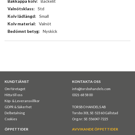
Backelit
Std
Small
Valnöt
Nyskick
KUNDTJÄNST
KONTAKTA OSS
Om företaget
info@torsbohandels.com
Hitta till oss
0321-68 58 00
Köp- & Leveransvillkor
GDPR & Säkerhet
TORSBO HANDELS AB
Delbetalning
Torsbo 301, SE-523 60 Gällstad
Cookies
Org.nr: SE-556047-7225
ÖPPETTIDER
AVVIKANDE ÖPPETTIDER