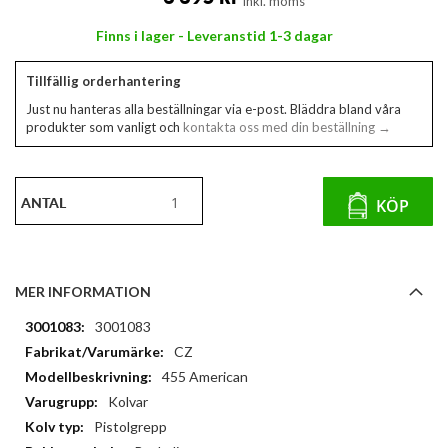
Inkl. moms
bildgalleriet
Finns i lager - Leveranstid 1-3 dagar
Tillfällig orderhantering
Just nu hanteras alla beställningar via e-post. Bläddra bland våra
produkter som vanligt och
kontakta oss med din beställning →
ANTAL
KÖP
MER INFORMATION
Mer
3001083
information
CZ
455 American
Kolvar
Pistolgrepp