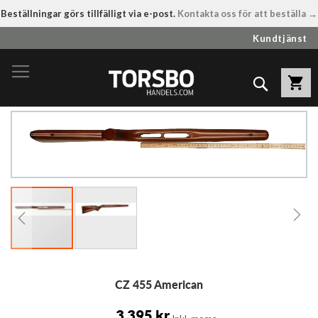
Beställningar görs tillfälligt via e-post.
Kontakta oss för att beställa →
Hoppa
Kundtjänst
till
innehållet
Sök
Hoppa
till
slutet
av
bildgalleriet
Hoppa
CZ 455 American
till
början
av
3 395 kr