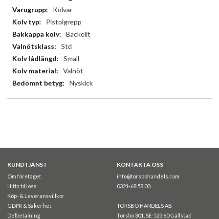
Kolvar
Pistolgrepp
Backelit
Std
Small
Valnöt
Nyskick
KUNDTJÄNST
KONTAKTA OSS
Om företaget
info@torsbohandels.com
Hitta till oss
0321-68 58 00
Köp- & Leveransvillkor
GDPR & Säkerhet
TORSBO HANDELS AB
Delbetalning
Torsbo 301, SE-523 60 Gällstad