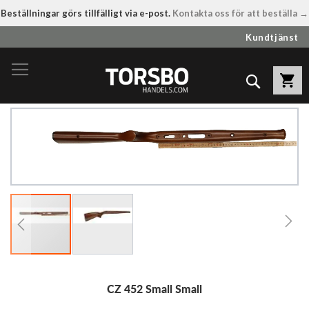
Beställningar görs tillfälligt via e-post.
Kontakta oss för att beställa →
Hoppa
Kundtjänst
till
innehållet
Sök
Hoppa
till
slutet
av
bildgalleriet
Hoppa
CZ 452 Small Small
till
början