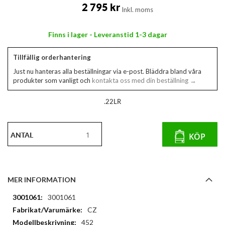
av
2 795 kr
Inkl. moms
bildgalleriet
Finns i lager - Leveranstid 1-3 dagar
Tillfällig orderhantering
Just nu hanteras alla beställningar via e-post. Bläddra bland våra
produkter som vanligt och
kontakta oss med din beställning →
.22LR
ANTAL
KÖP
MER INFORMATION
Mer
3001061
information
CZ
452