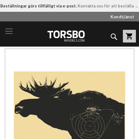
Beställningar görs tillfälligt via e-post.
Kontakta oss för att beställa →
Hoppa
Kundtjänst
till
innehållet
Sök
Hoppa
till
slutet
av
bildgalleriet