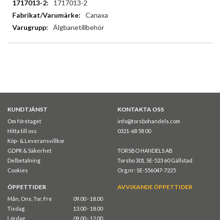
Mer
1717013-2
information
Canaxa
Älgbanetillbehör
KUNDTJÄNST
KONTAKTA OSS
Om företaget
info@torsbohandels.com
Hitta till oss
0321-68 58 00
Köp- & Leveransvillkor
GDPR & Säkerhet
TORSBO HANDELS AB
Delbetalning
Torsbo 301, SE-523 60 Gällstad
Cookies
Org.nr: SE-556047-7225
ÖPPETTIDER
AVVIKANDE ÖPPETTIDER
Mån, Ons, Tor, Fre
09.00 - 18.00
Tisdag
13.00 - 18.00
Lördag
09.00 - 12.00