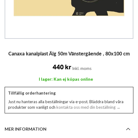
Hoppa
Canaxa kanalplast Älg 50m Vänstergående , 80x100 cm
till
början
av
440 kr
Inkl. moms
bildgalleriet
I lager: Kan ej köpas online
Tillfällig orderhantering
Just nu hanteras alla beställningar via e-post. Bläddra bland våra
produkter som vanligt och
kontakta oss med din beställning →
MER INFORMATION