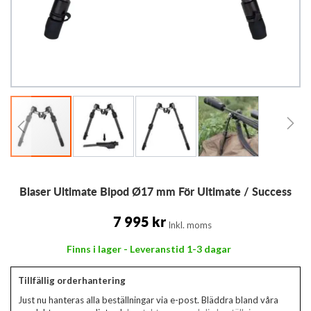
Hoppa
Blaser Ultimate Bipod Ø17 mm För Ultimate / Success
till
början
av
7 995 kr
Inkl. moms
bildgalleriet
Finns i lager - Leveranstid 1-3 dagar
Tillfällig orderhantering
Just nu hanteras alla beställningar via e-post. Bläddra bland våra