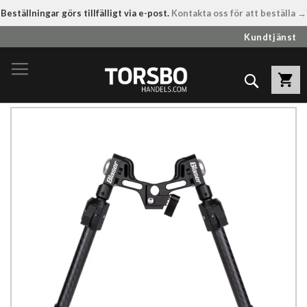
Beställningar görs tillfälligt via e-post.
Kontakta oss för att beställa →
Hoppa
Kundtjänst
till
innehållet
Sök
Hoppa
till
slutet
av
bildgalleriet