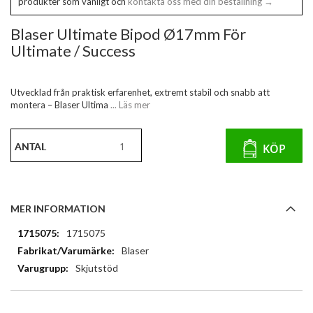
produkter som vanligt och
kontakta oss med din beställning →
Blaser Ultimate Bipod Ø17mm För
Ultimate / Success
Utvecklad från praktisk erfarenhet, extremt stabil och snabb att
montera – Blaser Ultima
... Läs mer
ANTAL
KÖP
MER INFORMATION
Mer
1715075
information
Blaser
Skjutstöd