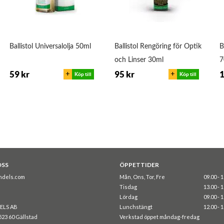
Ballistol Universalolja 50ml
Ballistol Rengöring för Optik
B
och Linser 30ml
7
+
+
59 kr
95 kr
1
Köp till
Köp till
OSS
ÖPPETTIDER
ndels.com
Mån, Ons, Tor, Fre
09.00 - 
Tisdag
13.00 - 
Lördag
09.00 - 
ELS AB
Lunchstängt
12.00 - 
523 60 Gällstad
Verkstad öppet måndag-fredag