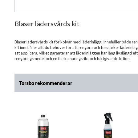
Blaser lädersvårds kit
Hoppa
till
början
av
Blaser lädersvårds kit för kolvar med läderinlägg. Innehåller både 
bildgalleriet
kit innehåller allt du behöver för att rengöra och förstärker läderinlä
att applicera, vilket garanterar att läderinläggen har lång livslängd ef
rengöringsmedel och en flaska näringsrikt och fuktgivande lotion.
Torsbo rekommenderar