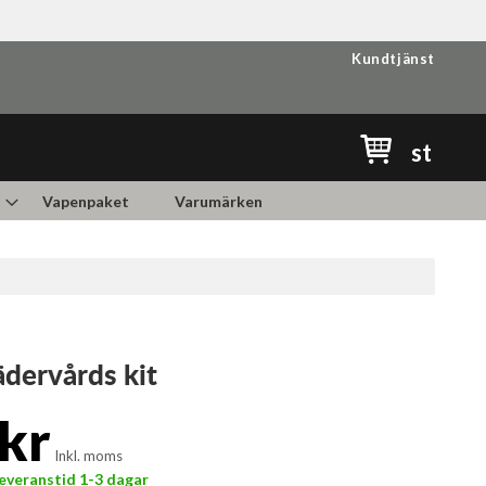
Kundtjänst
Min kundvag
st
Vapenpaket
Varumärken
ädervårds kit
kr
Inkl. moms
 Leveranstid 1-3 dagar