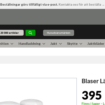
Beställningar görs tillfälligt via e-post.
Kontakta oss för att beställa →
Huvudvarumärken
Sök
ition
Handladdning
Jakt
Skytte
Jaktkläder
Blaser L
395 
Finns i lager -