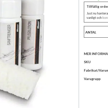
Tillfällig ord
Just nu hantera
vanligt och
kont
ANTAL
MER INFORMA
Mer
SKU
information
Fabrikat/Varu
Varugrupp