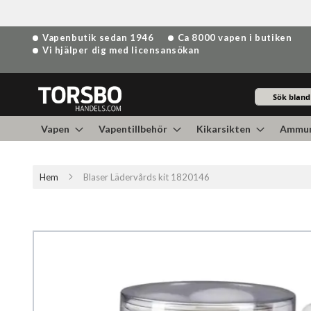
Hoppa
Vapenbutik sedan 1946
Ca 8000 vapen i butiken
till
Vi hjälper dig med licensansökan
innehållet
Sök
Vapen
Vapentillbehör
Kikarsikten
Ammun
Hem
Blaser Lädervårds kit 1820146
Hoppa
till
slutet
av
bildgalleriet