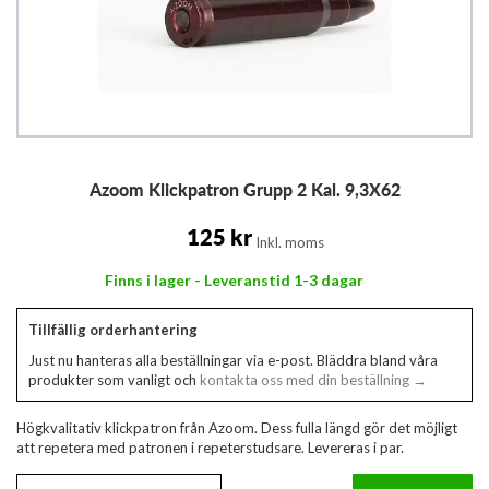
Hoppa
Azoom Klickpatron Grupp 2 Kal. 9,3X62
till
början
av
125 kr
Inkl. moms
bildgalleriet
Finns i lager - Leveranstid 1-3 dagar
Tillfällig orderhantering
Just nu hanteras alla beställningar via e-post. Bläddra bland våra
produkter som vanligt och
kontakta oss med din beställning →
Högkvalitativ klickpatron från Azoom. Dess fulla längd gör det möjligt
att repetera med patronen i repeterstudsare. Levereras i par.