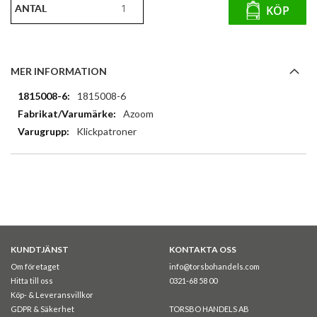
ANTAL
KÖP
MER INFORMATION
Mer
1815008-6
information
Azoom
Klickpatroner
KUNDTJÄNST
KONTAKTA OSS
Om företaget
info@torsbohandels.com
Hitta till oss
0321-68 58 00
Köp- & Leveransvillkor
GDPR & Säkerhet
TORSBO HANDELS AB