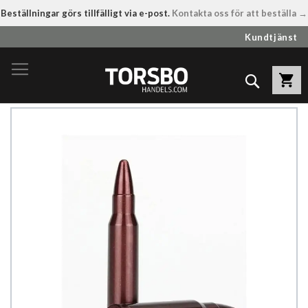
Beställningar görs tillfälligt via e-post.
Kontakta oss för att beställa →
Hoppa
Kundtjänst
till
innehållet
Sök
Hoppa
till
slutet
av
bildgalleriet