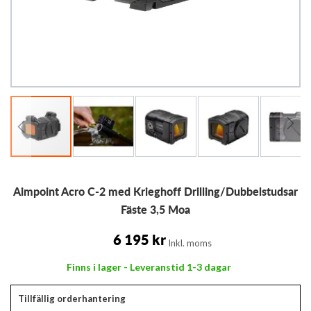
Hoppa
Aimpoint Acro C-2 med Krieghoff Drilling/Dubbelstudsar
till
början
Fäste 3,5 Moa
av
bildgalleriet
6 195 kr
Inkl. moms
Finns i lager - Leveranstid 1-3 dagar
Tillfällig orderhantering