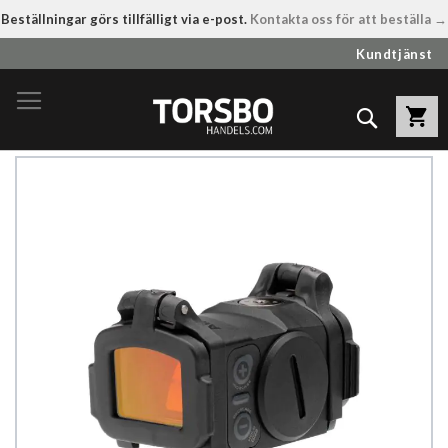
Beställningar görs tillfälligt via e-post.
Kontakta oss för att beställa →
Hoppa
Kundtjänst
till
innehållet
Sök
Hoppa
till
slutet
av
bildgalleriet