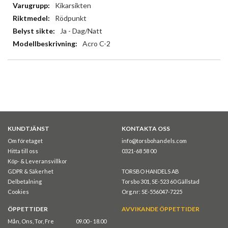
Kikarsikten
Rödpunkt
Ja - Dag/Natt
Acro C-2
KUNDTJÄNST
KONTAKTA OSS
Om företaget
info@torsbohandels.com
Hitta till oss
0321-68 58 00
Köp- & Leveransvillkor
GDPR & Säkerhet
TORSBO HANDELS AB
Delbetalning
Torsbo 301, SE-523 60 Gällstad
Cookies
Org.nr: SE-556047-7225
ÖPPETTIDER
AVVIKANDE ÖPPETTIDER
Mån, Ons, Tor, Fre
09.00 - 18.00